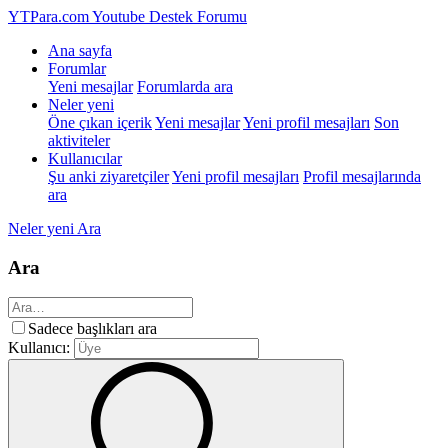
YTPara.com
Youtube Destek Forumu
Ana sayfa
Forumlar
Yeni mesajlar
Forumlarda ara
Neler yeni
Öne çıkan içerik
Yeni mesajlar
Yeni profil mesajları
Son
aktiviteler
Kullanıcılar
Şu anki ziyaretçiler
Yeni profil mesajları
Profil mesajlarında
ara
Neler yeni
Ara
Ara
Sadece başlıkları ara
Kullanıcı: