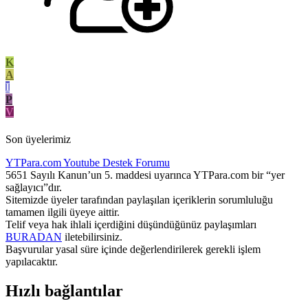
K
A
I
P
V
Son üyelerimiz
YTPara.com
Youtube Destek Forumu
5651 Sayılı Kanun’un 5. maddesi uyarınca YTPara.com bir “yer
sağlayıcı”dır.
Sitemizde üyeler tarafından paylaşılan içeriklerin sorumluluğu
tamamen ilgili üyeye aittir.
Telif veya hak ihlali içerdiğini düşündüğünüz paylaşımları
BURADAN
iletebilirsiniz.
Başvurular yasal süre içinde değerlendirilerek gerekli işlem
yapılacaktır.
Hızlı bağlantılar