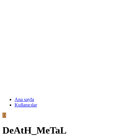
Ana sayfa
Kullanıcılar
D
DeAtH_MeTaL