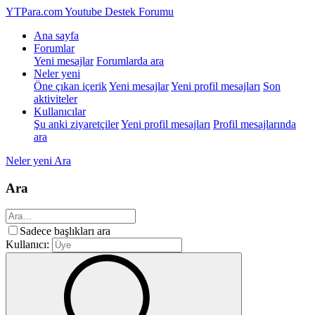
YTPara.com
Youtube Destek Forumu
Ana sayfa
Forumlar
Yeni mesajlar
Forumlarda ara
Neler yeni
Öne çıkan içerik
Yeni mesajlar
Yeni profil mesajları
Son
aktiviteler
Kullanıcılar
Şu anki ziyaretçiler
Yeni profil mesajları
Profil mesajlarında
ara
Neler yeni
Ara
Ara
Sadece başlıkları ara
Kullanıcı: