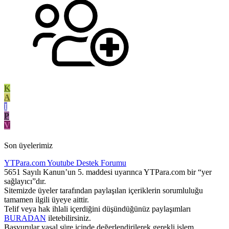
K
A
I
P
V
Son üyelerimiz
YTPara.com
Youtube Destek Forumu
5651 Sayılı Kanun’un 5. maddesi uyarınca YTPara.com bir “yer
sağlayıcı”dır.
Sitemizde üyeler tarafından paylaşılan içeriklerin sorumluluğu
tamamen ilgili üyeye aittir.
Telif veya hak ihlali içerdiğini düşündüğünüz paylaşımları
BURADAN
iletebilirsiniz.
Başvurular yasal süre içinde değerlendirilerek gerekli işlem