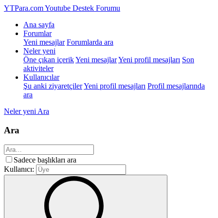
YTPara.com
Youtube Destek Forumu
Ana sayfa
Forumlar
Yeni mesajlar
Forumlarda ara
Neler yeni
Öne çıkan içerik
Yeni mesajlar
Yeni profil mesajları
Son
aktiviteler
Kullanıcılar
Şu anki ziyaretçiler
Yeni profil mesajları
Profil mesajlarında
ara
Neler yeni
Ara
Ara
Sadece başlıkları ara
Kullanıcı: