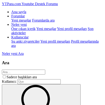
YTPara.com
Youtube Destek Forumu
Ana sayfa
Forumlar
Yeni mesajlar
Forumlarda ara
Neler yeni
Öne çıkan içerik
Yeni mesajlar
Yeni profil mesajları
Son
aktiviteler
Kullanıcılar
Şu anki ziyaretçiler
Yeni profil mesajları
Profil mesajlarında
ara
Neler yeni
Ara
Ara
Sadece başlıkları ara
Kullanıcı: