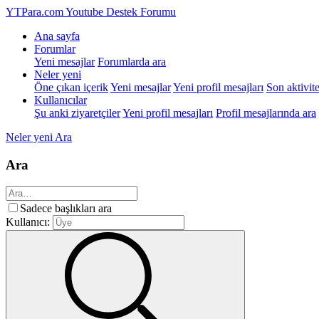
YTPara.com
Youtube Destek Forumu
Ana sayfa
Forumlar
Yeni mesajlar
Forumlarda ara
Neler yeni
Öne çıkan içerik
Yeni mesajlar
Yeni profil mesajları
Son aktivite
Kullanıcılar
Şu anki ziyaretçiler
Yeni profil mesajları
Profil mesajlarında ara
Neler yeni
Ara
Ara
Sadece başlıkları ara
Kullanıcı: