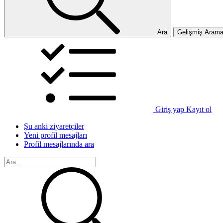
Ara
Gelişmiş Aram
Giriş yap
Kayıt ol
Şu anki ziyaretçiler
Yeni profil mesajları
Profil mesajlarında ara