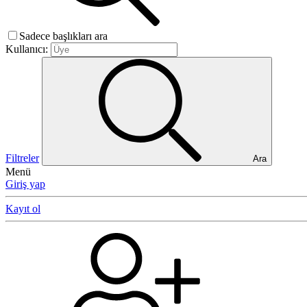
Sadece başlıkları ara
Kullanıcı:
Filtreler
Ara
Menü
Giriş yap
Kayıt ol