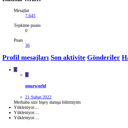
Mesajlar
7.645
Tepkime puanı
0
Puan
36
Profil mesajları
Son aktivite
Gönderiler
H
O
O
onurworld
21 Şubat 2022
Merhaba size bişey danışa bilirmiyim
Yükleniyor…
Yükleniyor…
Yükleniyor…