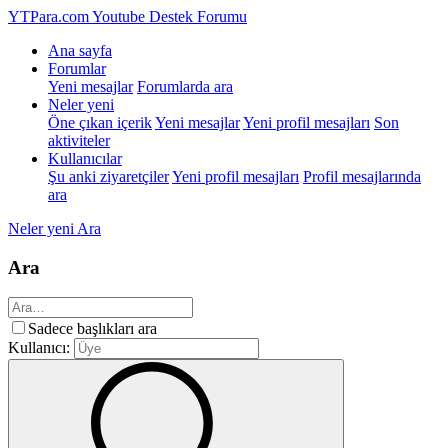
YTPara.com
Youtube Destek Forumu
Ana sayfa
Forumlar
Yeni mesajlar
Forumlarda ara
Neler yeni
Öne çıkan içerik
Yeni mesajlar
Yeni profil mesajları
Son
aktiviteler
Kullanıcılar
Şu anki ziyaretçiler
Yeni profil mesajları
Profil mesajlarında
ara
Neler yeni
Ara
Ara
Sadece başlıkları ara
Kullanıcı: