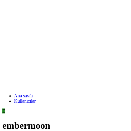
Ana sayfa
Kullanıcılar
E
embermoon