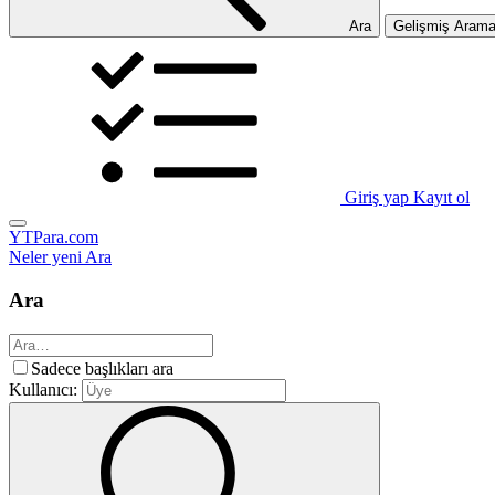
Ara
Gelişmiş Aram
Giriş yap
Kayıt ol
YTPara.com
Neler yeni
Ara
Ara
Sadece başlıkları ara
Kullanıcı: