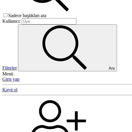
Sadece başlıkları ara
Kullanıcı:
Filtreler
Ara
Menü
Giriş yap
Kayıt ol