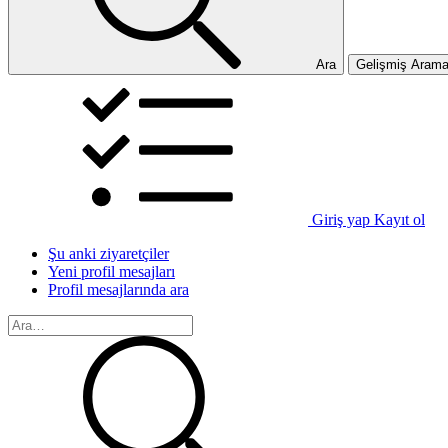
Ara
Gelişmiş Aram
Giriş yap
Kayıt ol
Şu anki ziyaretçiler
Yeni profil mesajları
Profil mesajlarında ara