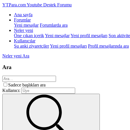
YTPara.com
Youtube Destek Forumu
Ana sayfa
Forumlar
Yeni mesajlar
Forumlarda ara
Neler yeni
Öne çıkan içerik
Yeni mesajlar
Yeni profil mesajları
Son aktivite
Kullanıcılar
Şu anki ziyaretçiler
Yeni profil mesajları
Profil mesajlarında ara
Neler yeni
Ara
Ara
Sadece başlıkları ara
Kullanıcı: