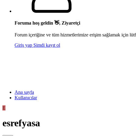
Foruma hoş geldin 👋, Ziyaretçi
Forum içeriğine ve tüm hizmetlerimize erişim sağlamak için lütf
Giriş yap
Şimdi kayıt ol
Ana sayfa
Kullanıcılar
E
esrefyasa