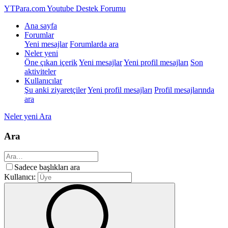
YTPara.com
Youtube Destek Forumu
Ana sayfa
Forumlar
Yeni mesajlar
Forumlarda ara
Neler yeni
Öne çıkan içerik
Yeni mesajlar
Yeni profil mesajları
Son
aktiviteler
Kullanıcılar
Şu anki ziyaretçiler
Yeni profil mesajları
Profil mesajlarında
ara
Neler yeni
Ara
Ara
Sadece başlıkları ara
Kullanıcı: