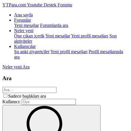
YTPara.com
Youtube Destek Forumu
Ana sayfa
Forumlar
Yeni mesajlar
Forumlarda ara
Neler yeni
Öne çıkan içerik
Yeni mesajlar
Yeni profil mesajları
Son
aktiviteler
Kullanıcılar
Şu anki ziyaretçiler
Yeni profil mesajları
Profil mesajlarında
ara
Neler yeni
Ara
Ara
Sadece başlıkları ara
Kullanıcı: