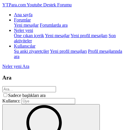
YTPara.com
Youtube Destek Forumu
Ana sayfa
Forumlar
Yeni mesajlar
Forumlarda ara
Neler yeni
Öne çıkan içerik
Yeni mesajlar
Yeni profil mesajları
Son
aktiviteler
Kullanıcılar
Şu anki ziyaretçiler
Yeni profil mesajları
Profil mesajlarında
ara
Neler yeni
Ara
Ara
Sadece başlıkları ara
Kullanıcı: