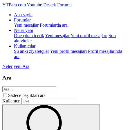
YTPara.com
Youtube Destek Forumu
Ana sayfa
Forumlar
Yeni mesajlar
Forumlarda ara
Neler yeni
Öne çıkan içerik
Yeni mesajlar
Yeni profil mesajları
Son
aktiviteler
Kullanıcılar
Şu anki ziyaretçiler
Yeni profil mesajları
Profil mesajlarında
ara
Neler yeni
Ara
Ara
Sadece başlıkları ara
Kullanıcı: