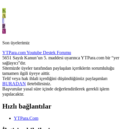
K
A
I
P
V
Son üyelerimiz
YTPara.com
Youtube Destek Forumu
5651 Sayılı Kanun’un 5. maddesi uyarınca YTPara.com bir “yer
sağlayıcı”dır.
Sitemizde üyeler tarafından paylaşılan içeriklerin sorumluluğu
tamamen ilgili üyeye aittir.
Telif veya hak ihlali içerdiğini düşündüğünüz paylaşımları
BURADAN
iletebilirsiniz.
Başvurular yasal süre içinde değerlendirilerek gerekli işlem
yapılacaktır.
Hızlı bağlantılar
YTPara.Com