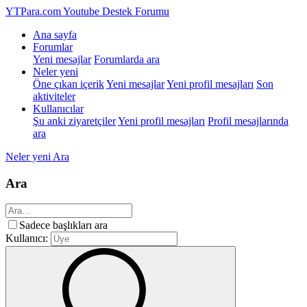
YTPara.com
Youtube Destek Forumu
Ana sayfa
Forumlar
Yeni mesajlar
Forumlarda ara
Neler yeni
Öne çıkan içerik
Yeni mesajlar
Yeni profil mesajları
Son
aktiviteler
Kullanıcılar
Şu anki ziyaretçiler
Yeni profil mesajları
Profil mesajlarında
ara
Neler yeni
Ara
Ara
Sadece başlıkları ara
Kullanıcı: