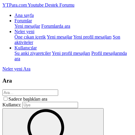
YTPara.com
Youtube Destek Forumu
Ana sayfa
Forumlar
Yeni mesajlar
Forumlarda ara
Neler yeni
Öne çıkan içerik
Yeni mesajlar
Yeni profil mesajları
Son
aktiviteler
Kullanıcılar
Şu anki ziyaretçiler
Yeni profil mesajları
Profil mesajlarında
ara
Neler yeni
Ara
Ara
Sadece başlıkları ara
Kullanıcı: