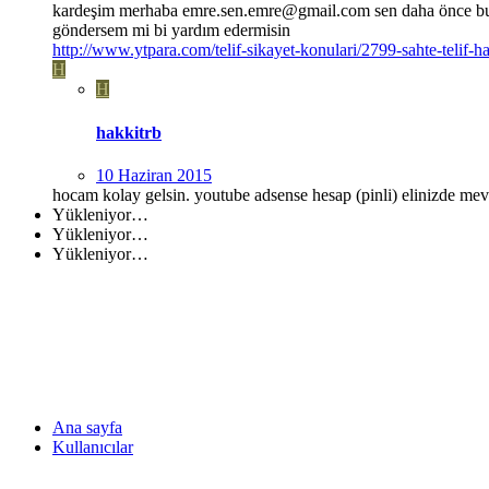
kardeşim merhaba
emre.sen.emre@gmail.com
sen daha önce bu 
göndersem mi bi yardım edermisin
http://www.ytpara.com/telif-sikayet-konulari/2799-sahte-telif-
H
H
hakkitrb
10 Haziran 2015
hocam kolay gelsin. youtube adsense hesap (pinli) elinizde me
Yükleniyor…
Yükleniyor…
Yükleniyor…
Ana sayfa
Kullanıcılar