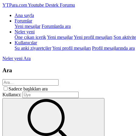
YTPara.com
Youtube Destek Forumu
Ana sayfa
Forumlar
Yeni mesajlar
Forumlarda ara
Neler yeni
Öne çıkan içerik
Yeni mesajlar
Yeni profil mesajları
Son aktivite
Kullanıcılar
Şu anki ziyaretçiler
Yeni profil mesajları
Profil mesajlarında ara
Neler yeni
Ara
Ara
Sadece başlıkları ara
Kullanıcı: