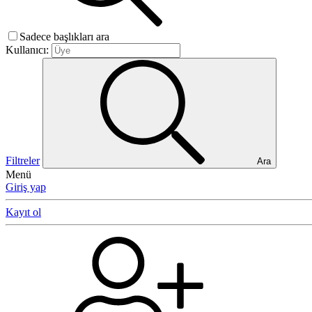
Sadece başlıkları ara
Kullanıcı:
Filtreler
Ara
Menü
Giriş yap
Kayıt ol