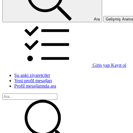
Ara
Gelişmiş Aram
Giriş yap
Kayıt ol
Şu anki ziyaretçiler
Yeni profil mesajları
Profil mesajlarında ara