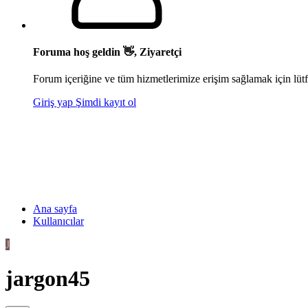
Foruma hoş geldin 👋, Ziyaretçi
Forum içeriğine ve tüm hizmetlerimize erişim sağlamak için lütf
Giriş yap
Şimdi kayıt ol
Ana sayfa
Kullanıcılar
J
jargon45