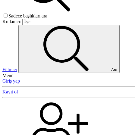
Sadece başlıkları ara
Kullanıcı:
Filtreler
Ara
Menü
Giriş yap
Kayıt ol