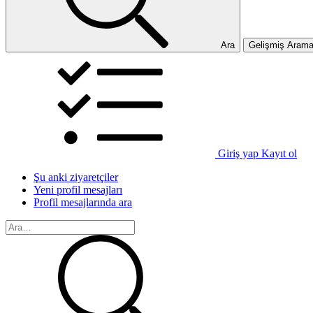
Ara
Gelişmiş Aram
Giriş yap
Kayıt ol
Şu anki ziyaretçiler
Yeni profil mesajları
Profil mesajlarında ara