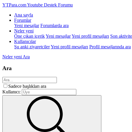
YTPara.com
Youtube Destek Forumu
Ana sayfa
Forumlar
Yeni mesajlar
Forumlarda ara
Neler yeni
Öne çıkan içerik
Yeni mesajlar
Yeni profil mesajları
Son aktivite
Kullanıcılar
Şu anki ziyaretçiler
Yeni profil mesajları
Profil mesajlarında ara
Neler yeni
Ara
Ara
Sadece başlıkları ara
Kullanıcı: