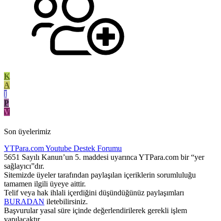
K
A
I
P
V
Son üyelerimiz
YTPara.com
Youtube Destek Forumu
5651 Sayılı Kanun’un 5. maddesi uyarınca YTPara.com bir “yer
sağlayıcı”dır.
Sitemizde üyeler tarafından paylaşılan içeriklerin sorumluluğu
tamamen ilgili üyeye aittir.
Telif veya hak ihlali içerdiğini düşündüğünüz paylaşımları
BURADAN
iletebilirsiniz.
Başvurular yasal süre içinde değerlendirilerek gerekli işlem
yapılacaktır.