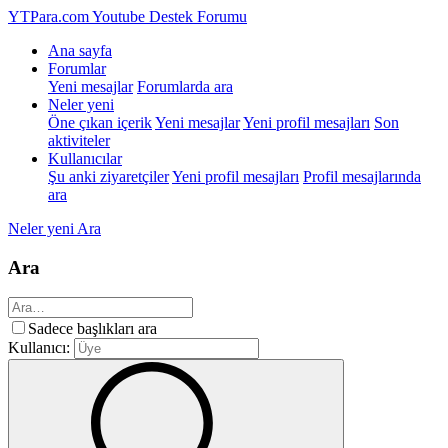
YTPara.com
Youtube Destek Forumu
Ana sayfa
Forumlar
Yeni mesajlar
Forumlarda ara
Neler yeni
Öne çıkan içerik
Yeni mesajlar
Yeni profil mesajları
Son
aktiviteler
Kullanıcılar
Şu anki ziyaretçiler
Yeni profil mesajları
Profil mesajlarında
ara
Neler yeni
Ara
Ara
Sadece başlıkları ara
Kullanıcı: