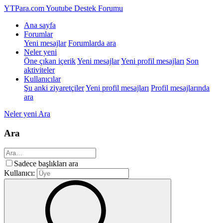
YTPara.com
Youtube Destek Forumu
Ana sayfa
Forumlar
Yeni mesajlar
Forumlarda ara
Neler yeni
Öne çıkan içerik
Yeni mesajlar
Yeni profil mesajları
Son
aktiviteler
Kullanıcılar
Şu anki ziyaretçiler
Yeni profil mesajları
Profil mesajlarında
ara
Neler yeni
Ara
Ara
Sadece başlıkları ara
Kullanıcı: