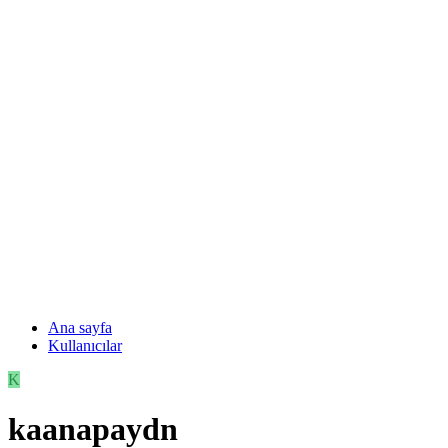
Ana sayfa
Kullanıcılar
K
kaanapaydn