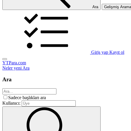
Ara
Gelişmiş Aram
Giriş yap
Kayıt ol
YTPara.com
Neler yeni
Ara
Ara
Sadece başlıkları ara
Kullanıcı: