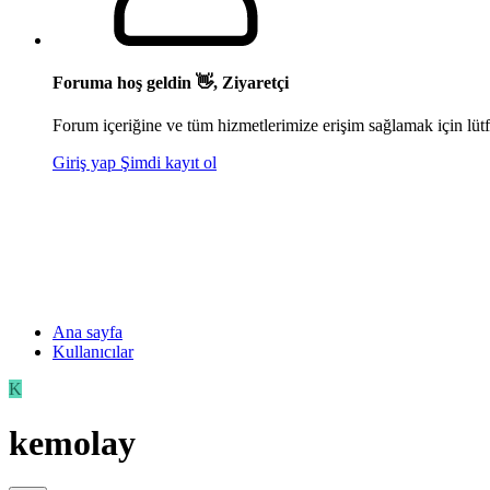
Foruma hoş geldin 👋, Ziyaretçi
Forum içeriğine ve tüm hizmetlerimize erişim sağlamak için lütf
Giriş yap
Şimdi kayıt ol
Ana sayfa
Kullanıcılar
K
kemolay