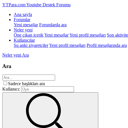
YTPara.com
Youtube Destek Forumu
Ana sayfa
Forumlar
Yeni mesajlar
Forumlarda ara
Neler yeni
Öne çıkan içerik
Yeni mesajlar
Yeni profil mesajları
Son aktivite
Kullanıcılar
Şu anki ziyaretçiler
Yeni profil mesajları
Profil mesajlarında ara
Neler yeni
Ara
Ara
Sadece başlıkları ara
Kullanıcı: