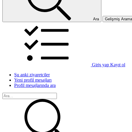
Ara
Gelişmiş Aram
Giriş yap
Kayıt ol
Şu anki ziyaretçiler
Yeni profil mesajları
Profil mesajlarında ara