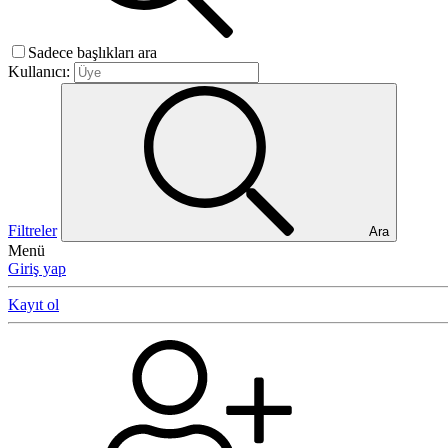
Sadece başlıkları ara
Kullanıcı:
Filtreler
Ara
Menü
Giriş yap
Kayıt ol