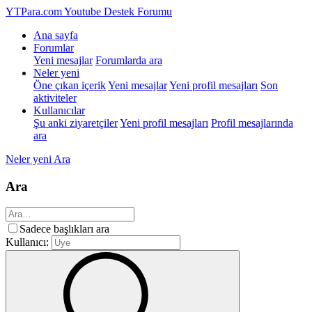
YTPara.com
Youtube Destek Forumu
Ana sayfa
Forumlar
Yeni mesajlar
Forumlarda ara
Neler yeni
Öne çıkan içerik
Yeni mesajlar
Yeni profil mesajları
Son
aktiviteler
Kullanıcılar
Şu anki ziyaretçiler
Yeni profil mesajları
Profil mesajlarında
ara
Neler yeni
Ara
Ara
Sadece başlıkları ara
Kullanıcı: