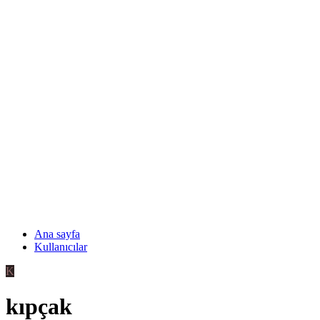
Ana sayfa
Kullanıcılar
K
kıpçak