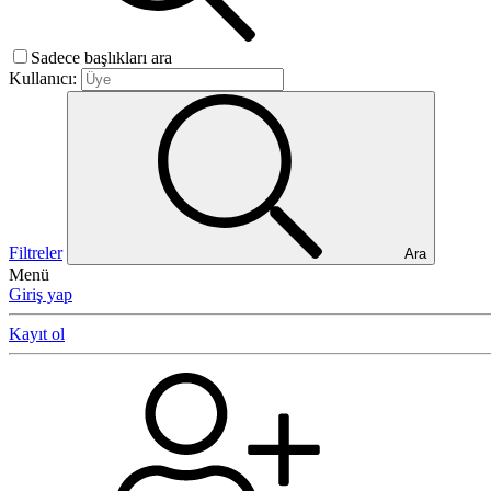
Sadece başlıkları ara
Kullanıcı:
Filtreler
Ara
Menü
Giriş yap
Kayıt ol