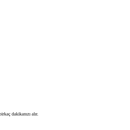
rkaç dakikanızı alır.