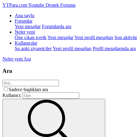
YTPara.com
Youtube Destek Forumu
Ana sayfa
Forumlar
Yeni mesajlar
Forumlarda ara
Neler yeni
Öne çıkan içerik
Yeni mesajlar
Yeni profil mesajları
Son aktivite
Kullanıcılar
Şu anki ziyaretçiler
Yeni profil mesajları
Profil mesajlarında ara
Neler yeni
Ara
Ara
Sadece başlıkları ara
Kullanıcı: