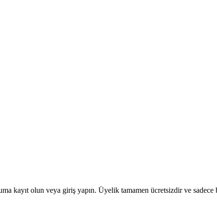
uma kayıt olun veya giriş yapın. Üyelik tamamen ücretsizdir ve sadece bi