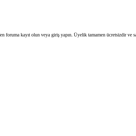
en foruma kayıt olun veya giriş yapın. Üyelik tamamen ücretsizdir ve sa