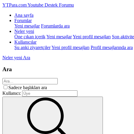
YTPara.com
Youtube Destek Forumu
Ana sayfa
Forumlar
Yeni mesajlar
Forumlarda ara
Neler yeni
Öne çıkan içerik
Yeni mesajlar
Yeni profil mesajları
Son aktivite
Kullanıcılar
Şu anki ziyaretçiler
Yeni profil mesajları
Profil mesajlarında ara
Neler yeni
Ara
Ara
Sadece başlıkları ara
Kullanıcı: