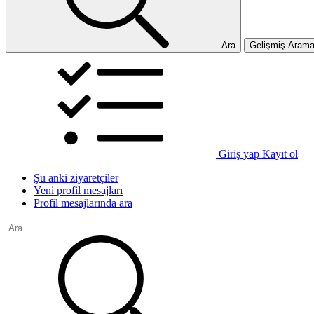
Ara
Gelişmiş Aram
Giriş yap
Kayıt ol
Şu anki ziyaretçiler
Yeni profil mesajları
Profil mesajlarında ara