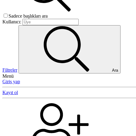
Sadece başlıkları ara
Kullanıcı:
Filtreler
Ara
Menü
Giriş yap
Kayıt ol