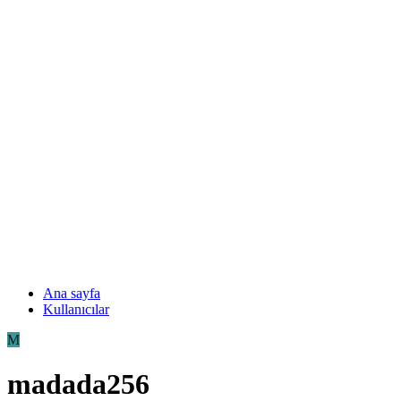
Ana sayfa
Kullanıcılar
M
madada256