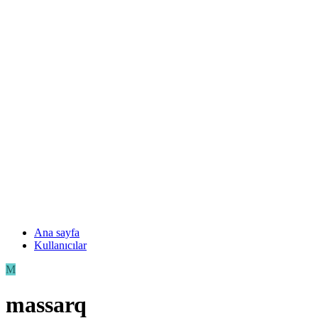
Ana sayfa
Kullanıcılar
M
massarq