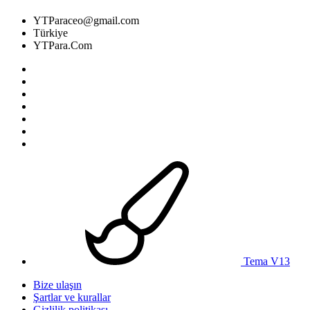
YTParaceo@gmail.com
Türkiye
YTPara.Com
Tema V13
Bize ulaşın
Şartlar ve kurallar
Gizlilik politikası