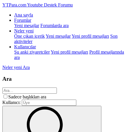
YTPara.com
Youtube Destek Forumu
Ana sayfa
Forumlar
Yeni mesajlar
Forumlarda ara
Neler yeni
Öne çıkan içerik
Yeni mesajlar
Yeni profil mesajları
Son
aktiviteler
Kullanıcılar
Şu anki ziyaretçiler
Yeni profil mesajları
Profil mesajlarında
ara
Neler yeni
Ara
Ara
Sadece başlıkları ara
Kullanıcı: