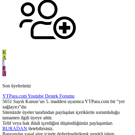
K
A
I
P
V
Son üyelerimiz
YTPara.com
Youtube Destek Forumu
5651 Sayılı Kanun’un 5. maddesi uyarınca YTPara.com bir “yer
sağlayıcı”dır.
Sitemizde üyeler tarafından paylaşılan içeriklerin sorumluluğu
tamamen ilgili üyeye aittir.
Telif veya hak ihlali içerdiğini düşündüğünüz paylaşımları
BURADAN
iletebilirsiniz.
Başvurular yasal süre içinde değerlendirilerek gerekli işlem