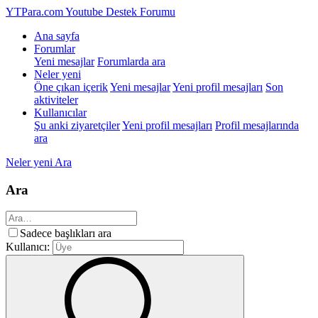
YTPara.com
Youtube Destek Forumu
Ana sayfa
Forumlar
Yeni mesajlar
Forumlarda ara
Neler yeni
Öne çıkan içerik
Yeni mesajlar
Yeni profil mesajları
Son
aktiviteler
Kullanıcılar
Şu anki ziyaretçiler
Yeni profil mesajları
Profil mesajlarında
ara
Neler yeni
Ara
Ara
Sadece başlıkları ara
Kullanıcı: