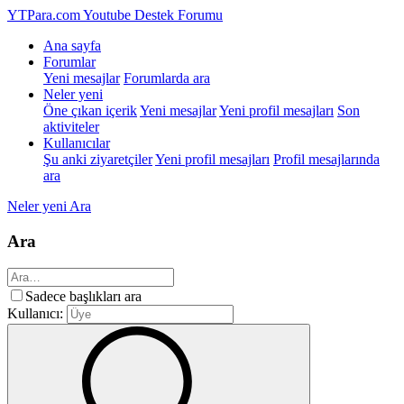
YTPara.com
Youtube Destek Forumu
Ana sayfa
Forumlar
Yeni mesajlar
Forumlarda ara
Neler yeni
Öne çıkan içerik
Yeni mesajlar
Yeni profil mesajları
Son
aktiviteler
Kullanıcılar
Şu anki ziyaretçiler
Yeni profil mesajları
Profil mesajlarında
ara
Neler yeni
Ara
Ara
Sadece başlıkları ara
Kullanıcı: