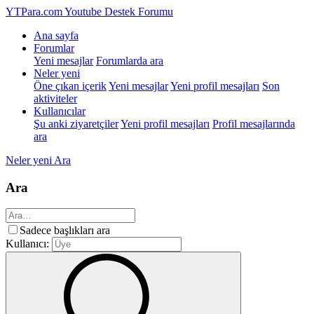
YTPara.com
Youtube Destek Forumu
Ana sayfa
Forumlar
Yeni mesajlar
Forumlarda ara
Neler yeni
Öne çıkan içerik
Yeni mesajlar
Yeni profil mesajları
Son
aktiviteler
Kullanıcılar
Şu anki ziyaretçiler
Yeni profil mesajları
Profil mesajlarında
ara
Neler yeni
Ara
Ara
Sadece başlıkları ara
Kullanıcı: