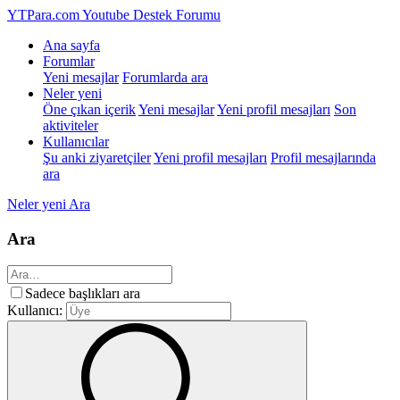
YTPara.com
Youtube Destek Forumu
Ana sayfa
Forumlar
Yeni mesajlar
Forumlarda ara
Neler yeni
Öne çıkan içerik
Yeni mesajlar
Yeni profil mesajları
Son
aktiviteler
Kullanıcılar
Şu anki ziyaretçiler
Yeni profil mesajları
Profil mesajlarında
ara
Neler yeni
Ara
Ara
Sadece başlıkları ara
Kullanıcı: