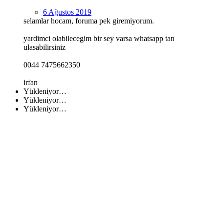
6 Ağustos 2019
selamlar hocam, foruma pek giremiyorum.
yardimci olabilecegim bir sey varsa whatsapp tan
ulasabilirsiniz
0044 7475662350
irfan
Yükleniyor…
Yükleniyor…
Yükleniyor…