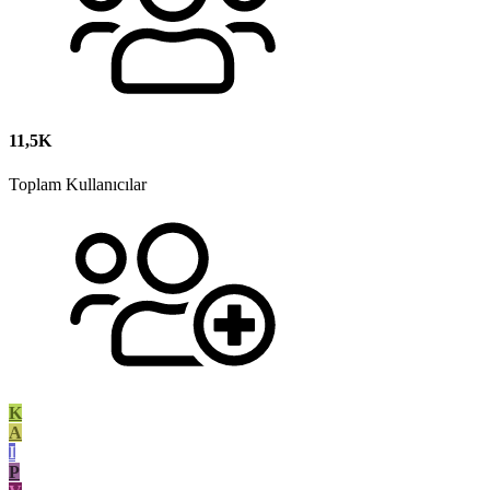
11,5K
Toplam Kullanıcılar
K
A
I
P