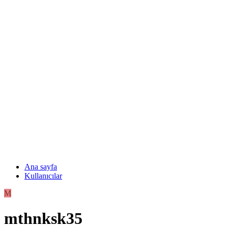
Ana sayfa
Kullanıcılar
M
mthnksk35