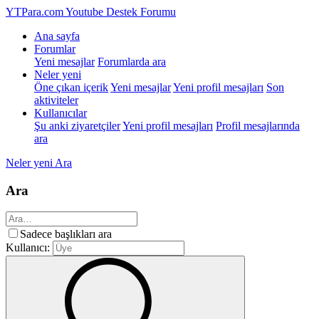
YTPara.com
Youtube Destek Forumu
Ana sayfa
Forumlar
Yeni mesajlar
Forumlarda ara
Neler yeni
Öne çıkan içerik
Yeni mesajlar
Yeni profil mesajları
Son
aktiviteler
Kullanıcılar
Şu anki ziyaretçiler
Yeni profil mesajları
Profil mesajlarında
ara
Neler yeni
Ara
Ara
Sadece başlıkları ara
Kullanıcı: