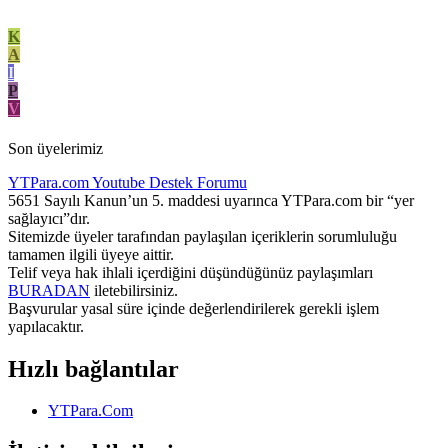
K
A
I
P
V
Son üyelerimiz
YTPara.com
Youtube Destek Forumu
5651 Sayılı Kanun’un 5. maddesi uyarınca YTPara.com bir “yer
sağlayıcı”dır.
Sitemizde üyeler tarafından paylaşılan içeriklerin sorumluluğu
tamamen ilgili üyeye aittir.
Telif veya hak ihlali içerdiğini düşündüğünüz paylaşımları
BURADAN
iletebilirsiniz.
Başvurular yasal süre içinde değerlendirilerek gerekli işlem
yapılacaktır.
Hızlı bağlantılar
YTPara.Com