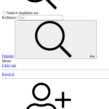
Sadece başlıkları ara
Kullanıcı:
Filtreler
Ara
Menü
Giriş yap
Kayıt ol