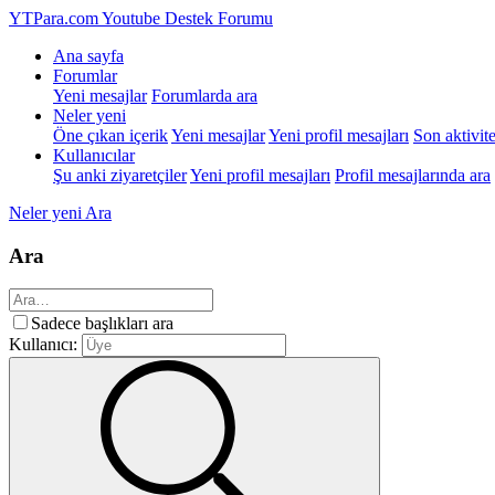
YTPara.com
Youtube Destek Forumu
Ana sayfa
Forumlar
Yeni mesajlar
Forumlarda ara
Neler yeni
Öne çıkan içerik
Yeni mesajlar
Yeni profil mesajları
Son aktivite
Kullanıcılar
Şu anki ziyaretçiler
Yeni profil mesajları
Profil mesajlarında ara
Neler yeni
Ara
Ara
Sadece başlıkları ara
Kullanıcı: