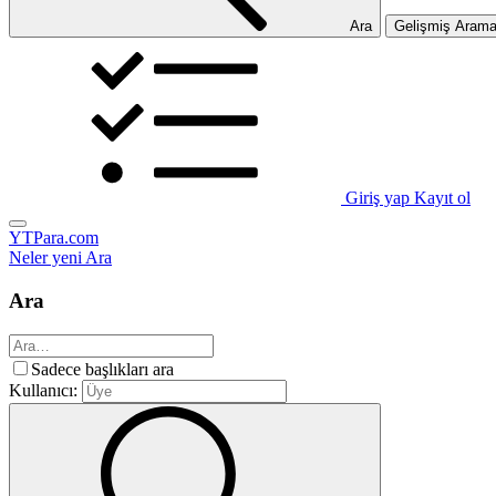
Ara
Gelişmiş Aram
Giriş yap
Kayıt ol
YTPara.com
Neler yeni
Ara
Ara
Sadece başlıkları ara
Kullanıcı: