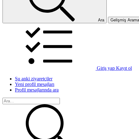
Ara
Gelişmiş Aram
Giriş yap
Kayıt ol
Şu anki ziyaretçiler
Yeni profil mesajları
Profil mesajlarında ara