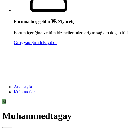
Foruma hoş geldin 👋, Ziyaretçi
Forum içeriğine ve tüm hizmetlerimize erişim sağlamak için lütf
Giriş yap
Şimdi kayıt ol
Ana sayfa
Kullanıcılar
M
Muhammedtagay