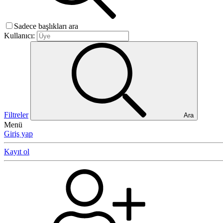
Sadece başlıkları ara
Kullanıcı:
Filtreler
Ara
Menü
Giriş yap
Kayıt ol