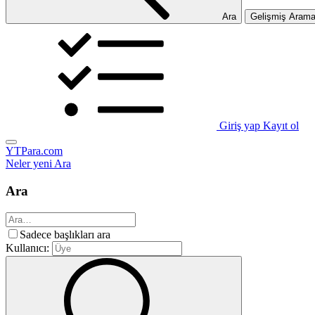
Ara
Gelişmiş Aram
Giriş yap
Kayıt ol
YTPara.com
Neler yeni
Ara
Ara
Sadece başlıkları ara
Kullanıcı: