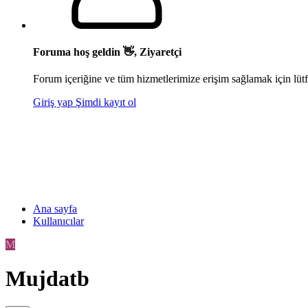
Foruma hoş geldin 👋, Ziyaretçi
Forum içeriğine ve tüm hizmetlerimize erişim sağlamak için lütf
Giriş yap
Şimdi kayıt ol
Ana sayfa
Kullanıcılar
M
Mujdatb