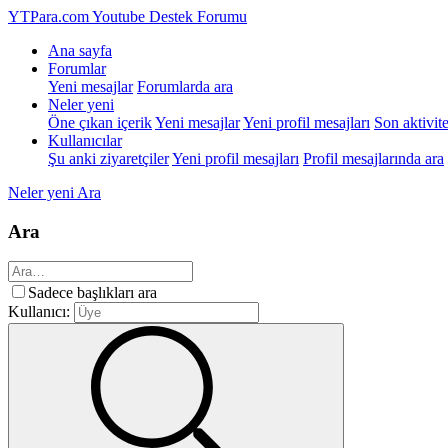
YTPara.com
Youtube Destek Forumu
Ana sayfa
Forumlar
Yeni mesajlar
Forumlarda ara
Neler yeni
Öne çıkan içerik
Yeni mesajlar
Yeni profil mesajları
Son aktivite
Kullanıcılar
Şu anki ziyaretçiler
Yeni profil mesajları
Profil mesajlarında ara
Neler yeni
Ara
Ara
Sadece başlıkları ara
Kullanıcı: