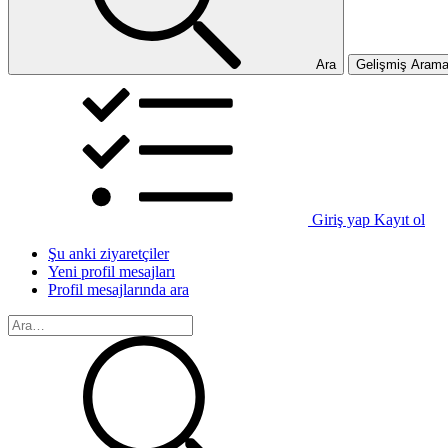
Ara
Gelişmiş Aram
Giriş yap
Kayıt ol
Şu anki ziyaretçiler
Yeni profil mesajları
Profil mesajlarında ara