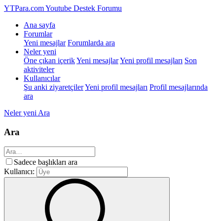
YTPara.com
Youtube Destek Forumu
Ana sayfa
Forumlar
Yeni mesajlar
Forumlarda ara
Neler yeni
Öne çıkan içerik
Yeni mesajlar
Yeni profil mesajları
Son
aktiviteler
Kullanıcılar
Şu anki ziyaretçiler
Yeni profil mesajları
Profil mesajlarında
ara
Neler yeni
Ara
Ara
Sadece başlıkları ara
Kullanıcı: