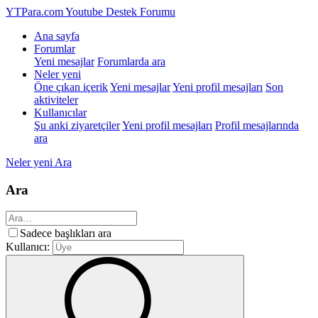
YTPara.com
Youtube Destek Forumu
Ana sayfa
Forumlar
Yeni mesajlar
Forumlarda ara
Neler yeni
Öne çıkan içerik
Yeni mesajlar
Yeni profil mesajları
Son
aktiviteler
Kullanıcılar
Şu anki ziyaretçiler
Yeni profil mesajları
Profil mesajlarında
ara
Neler yeni
Ara
Ara
Sadece başlıkları ara
Kullanıcı: