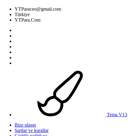
YTParaceo@gmail.com
Türkiye
YTPara.Com
Tema V13
Bize ulaşın
Şartlar ve kurallar
Gizlilik politikası