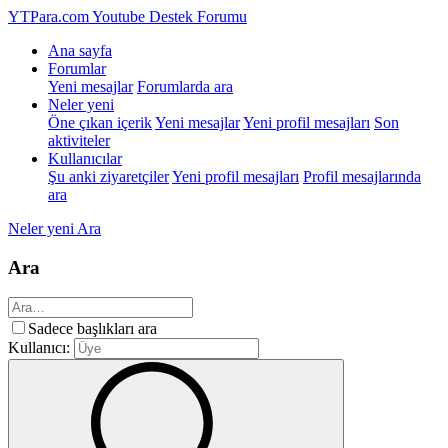
YTPara.com
Youtube Destek Forumu
Ana sayfa
Forumlar
Yeni mesajlar
Forumlarda ara
Neler yeni
Öne çıkan içerik
Yeni mesajlar
Yeni profil mesajları
Son
aktiviteler
Kullanıcılar
Şu anki ziyaretçiler
Yeni profil mesajları
Profil mesajlarında
ara
Neler yeni
Ara
Ara
Sadece başlıkları ara
Kullanıcı: