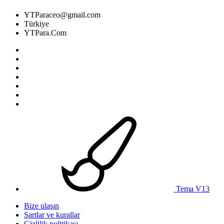
YTParaceo@gmail.com
Türkiye
YTPara.Com
Tema V13
Bize ulaşın
Şartlar ve kurallar
Gizlilik politikası