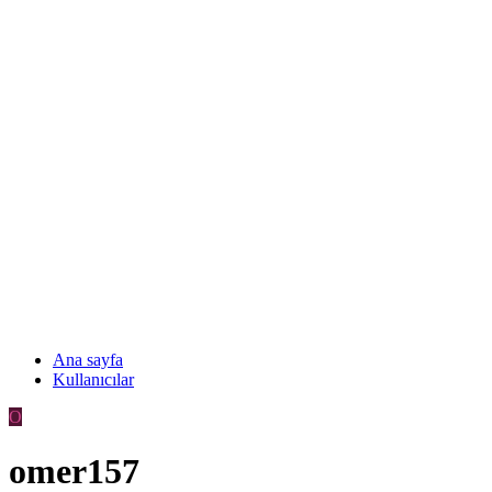
Ana sayfa
Kullanıcılar
O
omer157