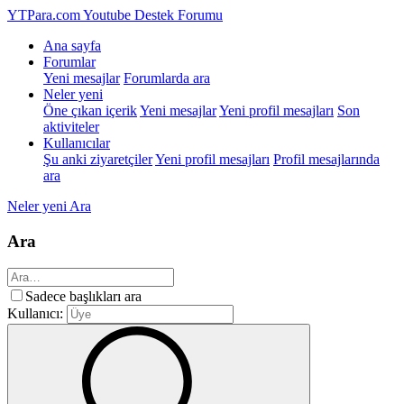
YTPara.com
Youtube Destek Forumu
Ana sayfa
Forumlar
Yeni mesajlar
Forumlarda ara
Neler yeni
Öne çıkan içerik
Yeni mesajlar
Yeni profil mesajları
Son
aktiviteler
Kullanıcılar
Şu anki ziyaretçiler
Yeni profil mesajları
Profil mesajlarında
ara
Neler yeni
Ara
Ara
Sadece başlıkları ara
Kullanıcı: