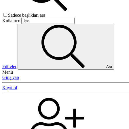
Sadece başlıkları ara
Kullanıcı:
Filtreler
Ara
Menü
Giriş yap
Kayıt ol