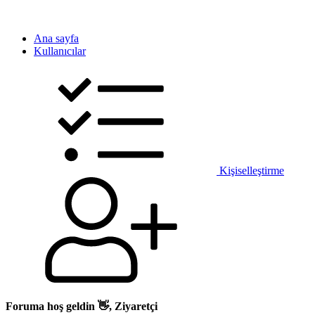
Ana sayfa
Kullanıcılar
Kişiselleştirme
Foruma hoş geldin 👋, Ziyaretçi