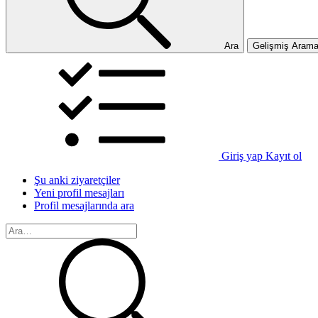
Ara
Gelişmiş Aram
Giriş yap
Kayıt ol
Şu anki ziyaretçiler
Yeni profil mesajları
Profil mesajlarında ara