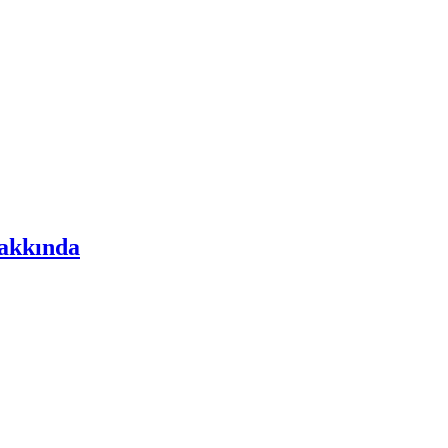
akkında