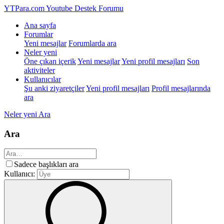
YTPara.com
Youtube Destek Forumu
Ana sayfa
Forumlar
Yeni mesajlar
Forumlarda ara
Neler yeni
Öne çıkan içerik
Yeni mesajlar
Yeni profil mesajları
Son
aktiviteler
Kullanıcılar
Şu anki ziyaretçiler
Yeni profil mesajları
Profil mesajlarında
ara
Neler yeni
Ara
Ara
Sadece başlıkları ara
Kullanıcı: