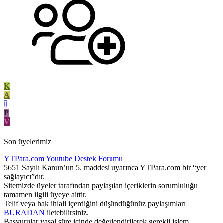
K
A
I
P
V
Son üyelerimiz
YTPara.com
Youtube Destek Forumu
5651 Sayılı Kanun’un 5. maddesi uyarınca YTPara.com bir “yer
sağlayıcı”dır.
Sitemizde üyeler tarafından paylaşılan içeriklerin sorumluluğu
tamamen ilgili üyeye aittir.
Telif veya hak ihlali içerdiğini düşündüğünüz paylaşımları
BURADAN
iletebilirsiniz.
Başvurular yasal süre içinde değerlendirilerek gerekli işlem