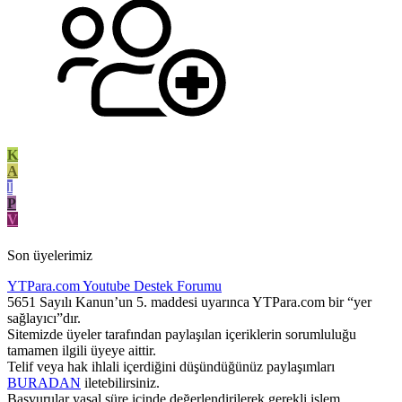
K
A
I
P
V
Son üyelerimiz
YTPara.com
Youtube Destek Forumu
5651 Sayılı Kanun’un 5. maddesi uyarınca YTPara.com bir “yer
sağlayıcı”dır.
Sitemizde üyeler tarafından paylaşılan içeriklerin sorumluluğu
tamamen ilgili üyeye aittir.
Telif veya hak ihlali içerdiğini düşündüğünüz paylaşımları
BURADAN
iletebilirsiniz.
Başvurular yasal süre içinde değerlendirilerek gerekli işlem