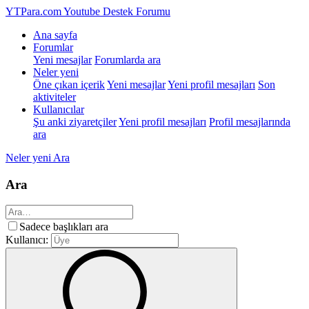
YTPara.com
Youtube Destek Forumu
Ana sayfa
Forumlar
Yeni mesajlar
Forumlarda ara
Neler yeni
Öne çıkan içerik
Yeni mesajlar
Yeni profil mesajları
Son
aktiviteler
Kullanıcılar
Şu anki ziyaretçiler
Yeni profil mesajları
Profil mesajlarında
ara
Neler yeni
Ara
Ara
Sadece başlıkları ara
Kullanıcı: