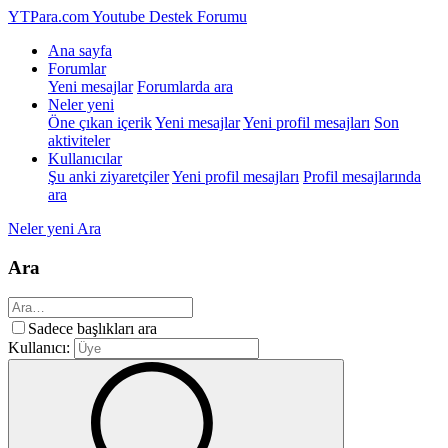
YTPara.com
Youtube Destek Forumu
Ana sayfa
Forumlar
Yeni mesajlar
Forumlarda ara
Neler yeni
Öne çıkan içerik
Yeni mesajlar
Yeni profil mesajları
Son
aktiviteler
Kullanıcılar
Şu anki ziyaretçiler
Yeni profil mesajları
Profil mesajlarında
ara
Neler yeni
Ara
Ara
Sadece başlıkları ara
Kullanıcı: