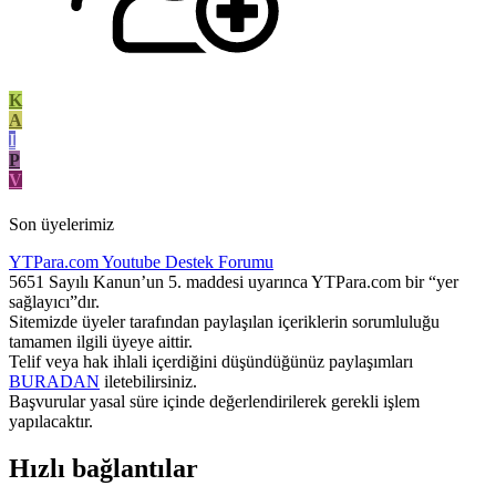
K
A
I
P
V
Son üyelerimiz
YTPara.com
Youtube Destek Forumu
5651 Sayılı Kanun’un 5. maddesi uyarınca YTPara.com bir “yer
sağlayıcı”dır.
Sitemizde üyeler tarafından paylaşılan içeriklerin sorumluluğu
tamamen ilgili üyeye aittir.
Telif veya hak ihlali içerdiğini düşündüğünüz paylaşımları
BURADAN
iletebilirsiniz.
Başvurular yasal süre içinde değerlendirilerek gerekli işlem
yapılacaktır.
Hızlı bağlantılar