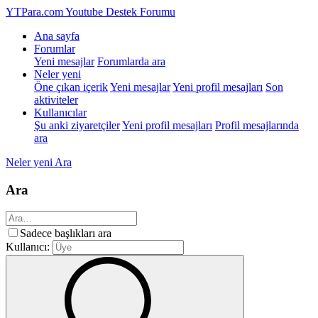
YTPara.com
Youtube Destek Forumu
Ana sayfa
Forumlar
Yeni mesajlar
Forumlarda ara
Neler yeni
Öne çıkan içerik
Yeni mesajlar
Yeni profil mesajları
Son
aktiviteler
Kullanıcılar
Şu anki ziyaretçiler
Yeni profil mesajları
Profil mesajlarında
ara
Neler yeni
Ara
Ara
Sadece başlıkları ara
Kullanıcı: