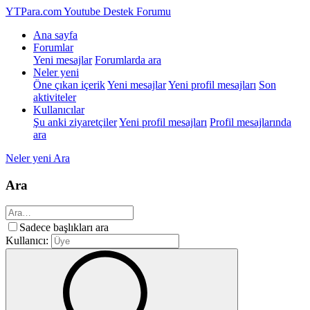
YTPara.com
Youtube Destek Forumu
Ana sayfa
Forumlar
Yeni mesajlar
Forumlarda ara
Neler yeni
Öne çıkan içerik
Yeni mesajlar
Yeni profil mesajları
Son
aktiviteler
Kullanıcılar
Şu anki ziyaretçiler
Yeni profil mesajları
Profil mesajlarında
ara
Neler yeni
Ara
Ara
Sadece başlıkları ara
Kullanıcı: