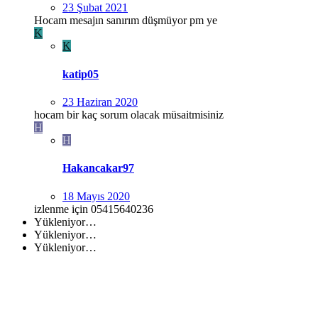
23 Şubat 2021
Hocam mesajın sanırım düşmüyor pm ye
K
K
katip05
23 Haziran 2020
hocam bir kaç sorum olacak müsaitmisiniz
H
H
Hakancakar97
18 Mayıs 2020
izlenme için 05415640236
Yükleniyor…
Yükleniyor…
Yükleniyor…