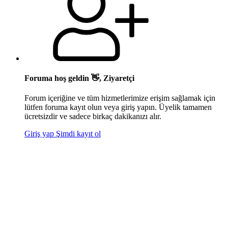
Foruma hoş geldin 👋, Ziyaretçi
Forum içeriğine ve tüm hizmetlerimize erişim sağlamak için
lütfen foruma kayıt olun veya giriş yapın. Üyelik tamamen
ücretsizdir ve sadece birkaç dakikanızı alır.
Giriş yap
Şimdi kayıt ol