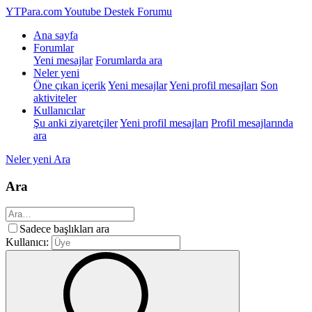
YTPara.com
Youtube Destek Forumu
Ana sayfa
Forumlar
Yeni mesajlar
Forumlarda ara
Neler yeni
Öne çıkan içerik
Yeni mesajlar
Yeni profil mesajları
Son
aktiviteler
Kullanıcılar
Şu anki ziyaretçiler
Yeni profil mesajları
Profil mesajlarında
ara
Neler yeni
Ara
Ara
Sadece başlıkları ara
Kullanıcı: