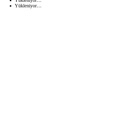
Yükleniyor…
Yükleniyor…