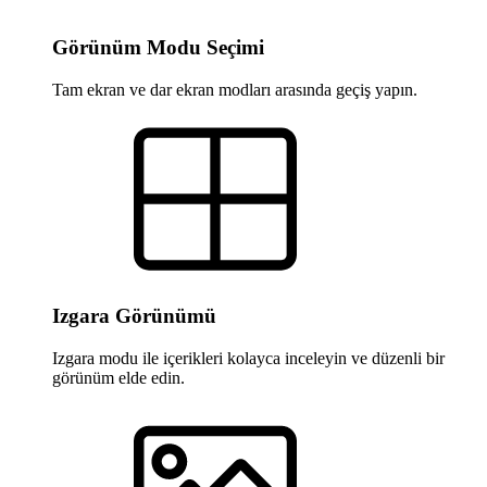
Görünüm Modu Seçimi
Tam ekran ve dar ekran modları arasında geçiş yapın.
Izgara Görünümü
Izgara modu ile içerikleri kolayca inceleyin ve düzenli bir
görünüm elde edin.