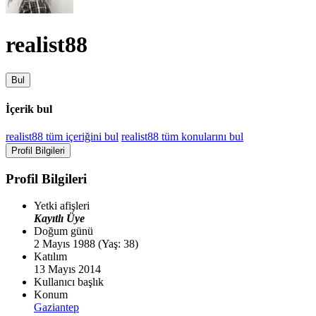
realist88
Bul
İçerik bul
realist88 tüm içeriğini bul
realist88 tüm konularını bul
Profil Bilgileri
Profil Bilgileri
Yetki afişleri
Kayıtlı Üye
Doğum günü
2 Mayıs 1988 (Yaş: 38)
Katılım
13 Mayıs 2014
Kullanıcı başlık
Konum
Gaziantep