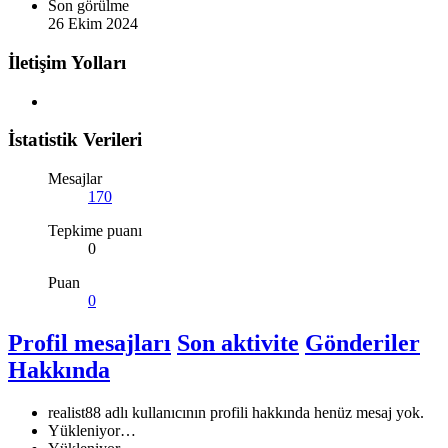
Son görülme
26 Ekim 2024
İletişim Yolları
İstatistik Verileri
Mesajlar
170
Tepkime puanı
0
Puan
0
Profil mesajları
Son aktivite
Gönderiler
Hakkında
realist88 adlı kullanıcının profili hakkında henüz mesaj yok.
Yükleniyor…