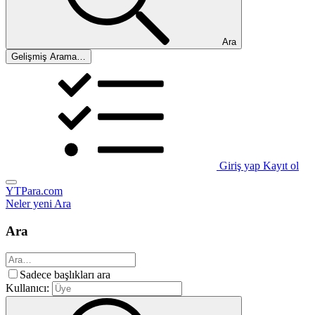
Ara
Gelişmiş Arama…
Giriş yap
Kayıt ol
YTPara.com
Neler yeni
Ara
Ara
Sadece başlıkları ara
Kullanıcı: