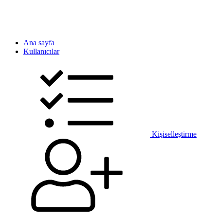
Ana sayfa
Kullanıcılar
Kişiselleştirme