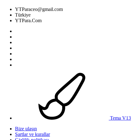
YTParaceo@gmail.com
Türkiye
YTPara.Com
Tema V13
Bize ulaşın
Şartlar ve kurallar
Gizlilik politikası