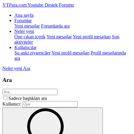
YTPara.com
Youtube Destek Forumu
Ana sayfa
Forumlar
Yeni mesajlar
Forumlarda ara
Neler yeni
Öne çıkan içerik
Yeni mesajlar
Yeni profil mesajları
Son
aktiviteler
Kullanıcılar
Şu anki ziyaretçiler
Yeni profil mesajları
Profil mesajlarında
ara
Neler yeni
Ara
Ara
Sadece başlıkları ara
Kullanıcı: