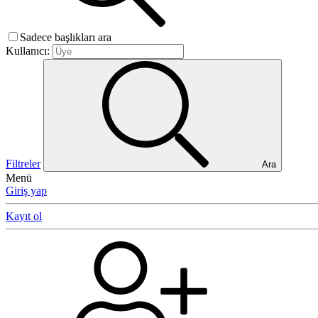
Sadece başlıkları ara
Kullanıcı:
Filtreler
Ara
Menü
Giriş yap
Kayıt ol