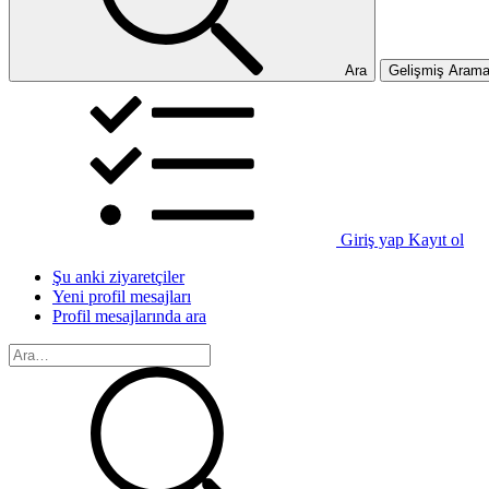
Ara
Gelişmiş Aram
Giriş yap
Kayıt ol
Şu anki ziyaretçiler
Yeni profil mesajları
Profil mesajlarında ara