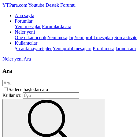
YTPara.com
Youtube Destek Forumu
Ana sayfa
Forumlar
Yeni mesajlar
Forumlarda ara
Neler yeni
Öne çıkan içerik
Yeni mesajlar
Yeni profil mesajları
Son aktivite
Kullanıcılar
Şu anki ziyaretçiler
Yeni profil mesajları
Profil mesajlarında ara
Neler yeni
Ara
Ara
Sadece başlıkları ara
Kullanıcı: