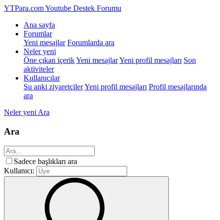
YTPara.com
Youtube Destek Forumu
Ana sayfa
Forumlar
Yeni mesajlar
Forumlarda ara
Neler yeni
Öne çıkan içerik
Yeni mesajlar
Yeni profil mesajları
Son
aktiviteler
Kullanıcılar
Şu anki ziyaretçiler
Yeni profil mesajları
Profil mesajlarında
ara
Neler yeni
Ara
Ara
Sadece başlıkları ara
Kullanıcı: