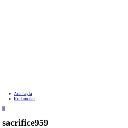
Ana sayfa
Kullanıcılar
S
sacrifice959