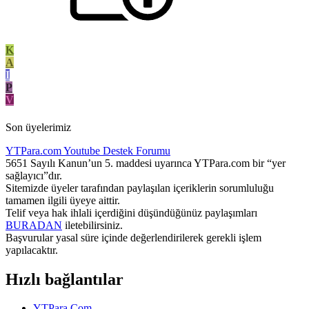
K
A
I
P
V
Son üyelerimiz
YTPara.com
Youtube Destek Forumu
5651 Sayılı Kanun’un 5. maddesi uyarınca YTPara.com bir “yer
sağlayıcı”dır.
Sitemizde üyeler tarafından paylaşılan içeriklerin sorumluluğu
tamamen ilgili üyeye aittir.
Telif veya hak ihlali içerdiğini düşündüğünüz paylaşımları
BURADAN
iletebilirsiniz.
Başvurular yasal süre içinde değerlendirilerek gerekli işlem
yapılacaktır.
Hızlı bağlantılar
YTPara.Com