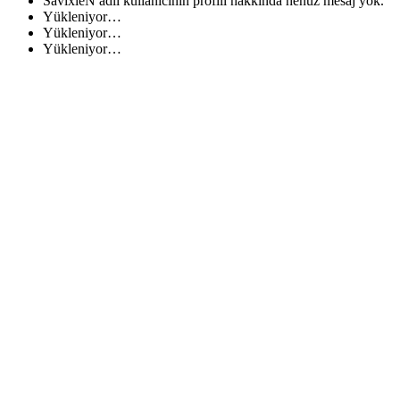
SavixieN adlı kullanıcının profili hakkında henüz mesaj yok.
Yükleniyor…
Yükleniyor…
Yükleniyor…