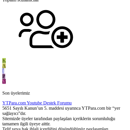
K
A
I
P
V
Son üyelerimiz
YTPara.com
Youtube Destek Forumu
5651 Sayılı Kanun’un 5. maddesi uyarınca YTPara.com bir “yer
sağlayıcı”dır.
Sitemizde üyeler tarafından paylaşılan içeriklerin sorumluluğu
tamamen ilgili üyeye aittir.
Telif veya hak ihlali içerdiğini düşündüğünüz paylaşımları