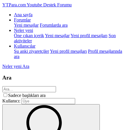
YTPara.com
Youtube Destek Forumu
Ana sayfa
Forumlar
Yeni mesajlar
Forumlarda ara
Neler yeni
Öne çıkan içerik
Yeni mesajlar
Yeni profil mesajları
Son
aktiviteler
Kullanıcılar
Şu anki ziyaretçiler
Yeni profil mesajları
Profil mesajlarında
ara
Neler yeni
Ara
Ara
Sadece başlıkları ara
Kullanıcı: