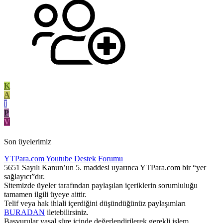
K
A
I
P
V
Son üyelerimiz
YTPara.com
Youtube Destek Forumu
5651 Sayılı Kanun’un 5. maddesi uyarınca YTPara.com bir “yer
sağlayıcı”dır.
Sitemizde üyeler tarafından paylaşılan içeriklerin sorumluluğu
tamamen ilgili üyeye aittir.
Telif veya hak ihlali içerdiğini düşündüğünüz paylaşımları
BURADAN
iletebilirsiniz.
Başvurular yasal süre içinde değerlendirilerek gerekli işlem