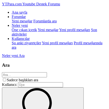
YTPara.com
Youtube Destek Forumu
Ana sayfa
Forumlar
Yeni mesajlar
Forumlarda ara
Neler yeni
Öne çıkan içerik
Yeni mesajlar
Yeni profil mesajları
Son
aktiviteler
Kullanıcılar
Şu anki ziyaretçiler
Yeni profil mesajları
Profil mesajlarında
ara
Neler yeni
Ara
Ara
Sadece başlıkları ara
Kullanıcı: