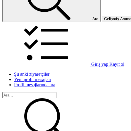
Ara
Gelişmiş Aram
Giriş yap
Kayıt ol
Şu anki ziyaretçiler
Yeni profil mesajları
Profil mesajlarında ara