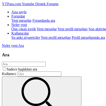
YTPara.com
Youtube Destek Forumu
Ana sayfa
Forumlar
Yeni mesajlar
Forumlarda ara
Neler yeni
Öne çıkan içerik
Yeni mesajlar
Yeni profil mesajları
Son aktivite
Kullanıcılar
Şu anki ziyaretçiler
Yeni profil mesajları
Profil mesajlarında ara
Neler yeni
Ara
Ara
Sadece başlıkları ara
Kullanıcı: