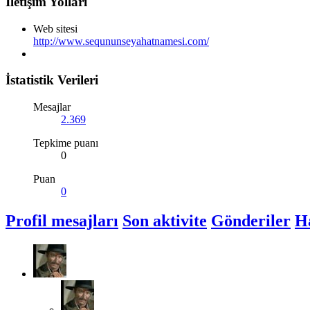
İletişim Yolları
Web sitesi
http://www.seqununseyahatnamesi.com/
İstatistik Verileri
Mesajlar
2.369
Tepkime puanı
0
Puan
0
Profil mesajları
Son aktivite
Gönderiler
H