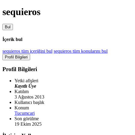
sequieros
Bul
İçerik bul
sequieros tüm içeriğini bul
sequieros tüm konularını bul
Profil Bilgileri
Profil Bilgileri
Yetki afişleri
Kayıtlı Üye
Katılım
3 Ağustos 2013
Kullanıcı başlık
Konum
Tucumcari
Son görülme
19 Ekim 2025