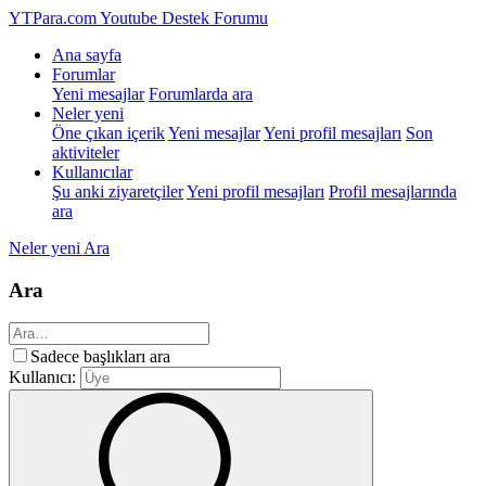
YTPara.com
Youtube Destek Forumu
Ana sayfa
Forumlar
Yeni mesajlar
Forumlarda ara
Neler yeni
Öne çıkan içerik
Yeni mesajlar
Yeni profil mesajları
Son
aktiviteler
Kullanıcılar
Şu anki ziyaretçiler
Yeni profil mesajları
Profil mesajlarında
ara
Neler yeni
Ara
Ara
Sadece başlıkları ara
Kullanıcı: