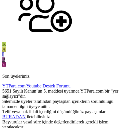
K
A
I
P
V
Son üyelerimiz
YTPara.com
Youtube Destek Forumu
5651 Sayılı Kanun’un 5. maddesi uyarınca YTPara.com bir “yer
sağlayıcı”dır.
Sitemizde üyeler tarafından paylaşılan içeriklerin sorumluluğu
tamamen ilgili üyeye aittir.
Telif veya hak ihlali içerdiğini düşündüğünüz paylaşımları
BURADAN
iletebilirsiniz.
Başvurular yasal süre içinde değerlendirilerek gerekli işlem
yapılacaktır.